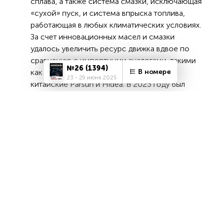
сплава, а также система смазки, исключающая
«сухой» пуск, и система впрыска топлива,
работающая в любых климатических условиях.
За счет инновационных масел и смазки
удалось увеличить ресурс движка вдвое по
сравнению с импортными аналогами, такими
№26 (1394)
В номере
как японский Yamaha,
23 - 29 июня 2025
китайские Parsun и Hidea. В 2023 году был
выпущен опытно-промышленный образец.
ПЛМ от «Патриота» мощностью 80 л.с.
предназначен для малоразмерных лодок -
длиной корпуса до 5-6 м, то есть самой
популярной модели в России. Компания
планирует выпускать от 350 до 700 моторов в
год, с последующим возможным увеличением
выпуска до 2000 ед. При этом, по данным
Алюминиевой ассоциации, в стране более 3
млн владельцев лодок размером до 12 м, а