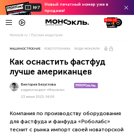
Новый печатный номер уже в
№7
продаже!
№30-33
№7
Monocle.ru
Русская индустрия
МАШИНОСТРОЕНИЕ
РОБОТОТЕХНИКА
ЛЮДИ МОНОКЛЯ
Как оснастить фастфуд
лучше американцев
Виктория Безуглова
корреспондент «Монокль»
23 июня 2025, 06:00
Компания по производству оборудования
для фастфуда и фанфуда «Роболабс»
теснит с рынка импорт своей новаторской