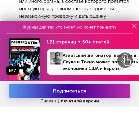
или иного органа, в составе которого появятся
инструкторы, уполномоченные провести
независимую проверку и дать оценку
профессиональным навыкам пилота. «Считаем,
Журнал для тех кто знает, но хочет понимать
что созданный контролирующий орган защитит
права и законные интересы пилота от
121 страниц
50+ статей
незаконных действий руководства
авиакомпаний», — резюмировали в ШПЛС.
Азиатский детонатор: как крах в
Сеуле и Токио может похоронить
Статья по теме:
экономики США и Европы
№7
№38 (1267)
В номере
19 - 25 сентября 2022
Запад атакует воздушный флот
Подписаться
России
Месяц подписки
Попробовать
бесплатно
Снова в
печатной версии
Пилот одной из крупных российских
авиакомпаний сообщил «Эксперту» на
условиях анонимности, что описанная
практика, действительно, имеет место и в