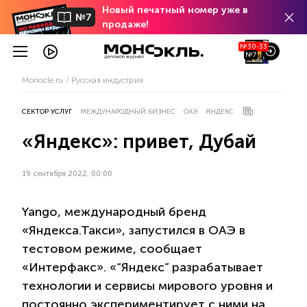
Новый печатный номер уже в
№7
продаже!
№30-33
№7
Monocle.ru
Русская индустрия
СЕКТОР УСЛУГ
МЕЖДУНАРОДНЫЙ БИЗНЕС
ОАЭ
ЯНДЕКС
«Яндекс»: привет, Дубай
19 сентября 2022, 00:00
Yango, международный бренд
«Яндекса.Такси», запустился в ОАЭ в
тестовом режиме, сообщает
«Интерфакс». «“Яндекс” разрабатывает
технологии и сервисы мирового уровня и
постоянно экспериментирует с ними на