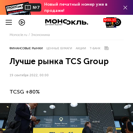
Новый печатный номер уже в
№7
продаже!
№30-33
№7
Monocle.ru
Экономика
ФИНАНСОВЫЕ РЫНКИ
ЦЕННЫЕ БУМАГИ
АКЦИИ
Т-БАНК
Лучше рынка TCS Group
19 сентября 2022, 00:00
TCSG +80%