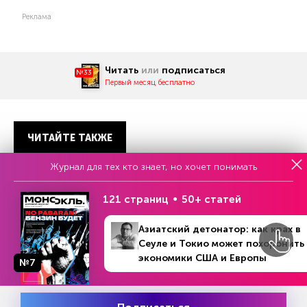
Реклама
Читать
или
подписаться
№33
Первый месяц бесплатно
ЧИТАЙТЕ ТАКЖЕ
Журнал для тех кто знает, но хочет понимать
121 страниц
50+ статей
Азиатский детонатор: как крах в
Еженедельный выпуск №33
Сеуле и Токио может похоронить
Репакеры, на выход
экономики США и Европы
№7
№38 (1267)
В номере
19 - 25 сентября 2022