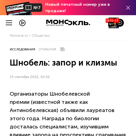
Новый печатный номер уже в
№7
продаже!
№30-33
№7
Monocle.ru
Общество
ИССЛЕДОВАНИЯ
ОТКРЫТИЯ
Шнобель: запор и клизмы
19 сентября 2022, 00:00
Организаторы Шнобелевской
премии (известной также как
Антинобелевская) объявили лауреатов
этого года. Награда по биологии
досталась специалистам, изучившим
влияние запора на перспективы спаривания