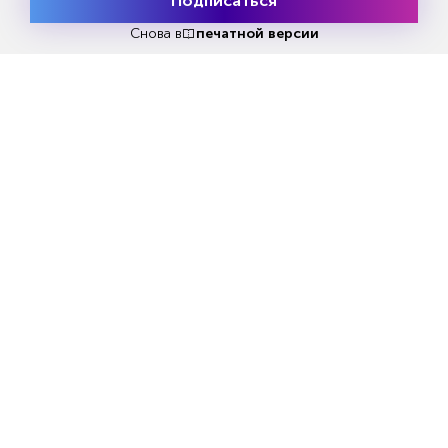
Подписаться
Месяц подписки
Попробовать
бесплатно
Снова в
печатной версии
Попробовать бесплатно
Читать за 180 руб
Еженедельный анонс свежих
материалов и другие новости