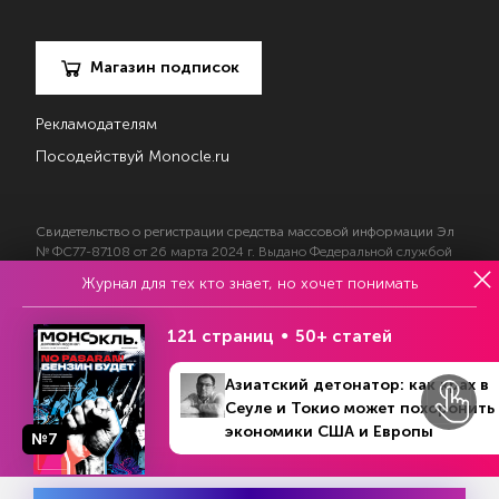
Магазин подписок
Рекламодателям
Посодействуй Monocle.ru
Свидетельство о регистрации средства массовой информации Эл
№ ФС77-87108 от 26 марта 2024 г. Выдано Федеральной службой
по надзору в сфере массовых коммуникаций, связи и охраны
Журнал для тех кто знает, но хочет понимать
культурного наследия
121 страниц
50+ статей
© 2017—2026 АНО «Творческий коллектив Эксперт»
Азиатский детонатор: как крах в
Политика конфиденциальности
Условия использования материалов
Сеуле и Токио может похоронить
Согласие на обработку персональных данных
экономики США и Европы
№7