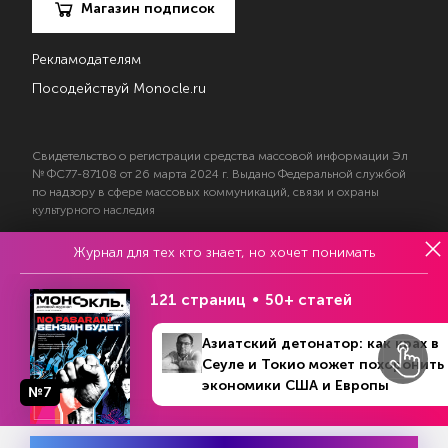
Магазин подписок
Рекламодателям
Посодействуй Monocle.ru
Свидетельство о регистрации средства массовой информации Эл
№ ФС77-87108 от 26 марта 2024 г. Выдано Федеральной службой
по надзору в сфере массовых коммуникаций, связи и охраны
культурного наследия
Журнал для тех кто знает, но хочет понимать
© 2017—2026 АНО «Творческий коллектив Эксперт»
Политика конфиденциальности
121 страниц
50+ статей
Условия использования материалов
Согласие на обработку персональных данных
Азиатский детонатор: как крах в
Сеуле и Токио может похоронить
экономики США и Европы
№7
№24 (1437)
В номере
8 - 15 июня 2026