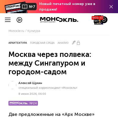
Новый печатный номер уже в
№7
продаже!
№30-33
№7
Monocle.ru
Культура
АРХИТЕКТУРА
ГОРОДСКАЯ СРЕДА
АНАЛИЗ
Москва через полвека:
между Сингапуром и
городом-садом
Алексей Щукин
специальный корреспондент «Монокль»
8 июня 2026, 06:00
№24
Две предложенные на «Арх Москве»