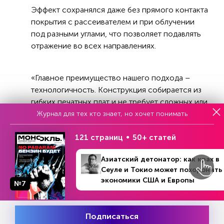
Эффект сохранялся даже без прямого контакта
покрытия с рассеивателем и при облучении
под разными углами, что позволяет подавлять
отражение во всех направлениях.
«Главное преимущество нашего подхода –
технологичность. Конструкция собирается из
гибких печатных плат и не требует сложных или
дорогих материалов. При этом метод
Журнал для тех кто знает, но хочет понимать
позволяет работать с электрически большими
121 страниц
50+ статей
объектами, а рабочие частоты можно гибко
настраивать, меняя геометрию медных
Азиатский детонатор: как крах в
элементов», — добавил Кислов. Сейчас ученые
Сеуле и Токио может похоронить
работают над уменьшением ячеек
экономики США и Европы
№7
метаматериала для снижения остаточного
№21 (1434)
В номере
рассеяния и планируют интегрировать внутрь
18 - 25 мая 2026
жидкие кристаллы или материалы с фазовым
Подписаться
Месяц подписки
переходом, чтобы перестраивать частоты