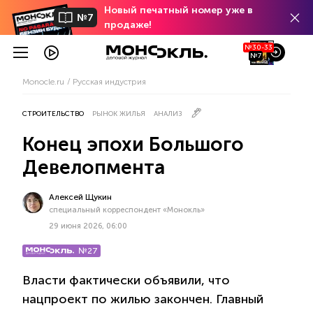
Новый печатный номер уже в
№7
продаже!
№30-33
№7
Monocle.ru
Русская индустрия
СТРОИТЕЛЬСТВО
РЫНОК ЖИЛЬЯ
АНАЛИЗ
Конец эпохи Большого
Девелопмента
Алексей Щукин
специальный корреспондент «Монокль»
29 июня 2026, 06:00
№27
Власти фактически объявили, что
нацпроект по жилью закончен. Главный