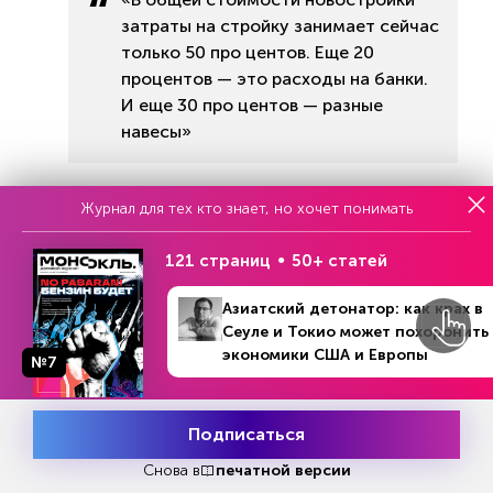
затраты на стройку занимает сейчас
только 50 про центов. Еще 20
процентов — это расходы на банки.
И еще 30 про центов — разные
навесы»
Очевидно, что перегибов со стороны банков
Журнал для тех кто знает, но хочет понимать
уже столько, что замминистра предложил
девелоперам обращаться к нему лично. «Есть
121 страниц
50+ статей
хулиганства, когда конкретные банковские
сотрудники злоупотребляют. Например, ради
Азиатский детонатор: как крах в
выполнения своих KPI и получения бонусов. Я
Сеуле и Токио может похоронить
готов обращаться к председателям правления
экономики США и Европы
№7
№27 (1440)
крупных банков по конкретным проектам,
В номере
29 июня - 6 июля 2026
потому что они не в курсе этих хулиганств», —
рассказал Никита Стасишин.
Подписаться
Месяц подписки
Попробовать
бесплатно
Снова в
печатной версии
Нужна новая социально