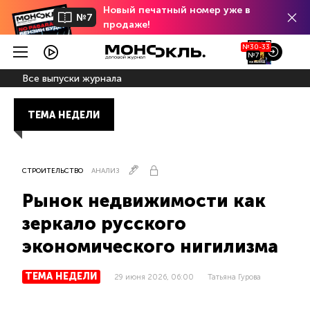
Новый печатный номер уже в
№7
продаже!
№30-33
№7
Все выпуски журнала
ТЕМА НЕДЕЛИ
СТРОИТЕЛЬСТВО
АНАЛИЗ
Рынок недвижимости как
зеркало русского
экономического нигилизма
ТЕМА НЕДЕЛИ
29 июня 2026, 06:00
Татьяна Гурова