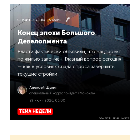
СТРОИТЕЛЬСТВО
АНАЛИЗ
Конец эпохи Большого
Девелопмента
Власти фактически объявили, что нацпроект
по жилью закончен. Главный вопрос сегодня
— как в условиях спада спроса завершить
текущие стройки
Алексей Щукин
специальный корреспондент «Монокль»
29 июня 2026, 06:00
ТЕМА НЕДЕЛИ
DPA:PICTURE-ALLIANCE