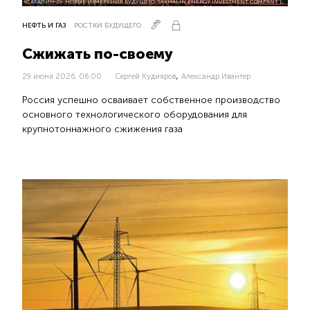
«САХАЛИН-2». НОВЫЕ ИЗМЕРЕНИЯ БУДУЩЕГО. SAKHALIN ENERGY INVESTMENT COMPANY LTD., 2008
НЕФТЬ И ГАЗ
РОСТКИ БУДУЩЕГО
Сжижать по-своему
,
29 июня 2026, 06:00
Сергей Кудияров
Александр Ивантер
Россия успешно осваивает собственное производство
основного технологического оборудования для
крупнотоннажного сжижения газа