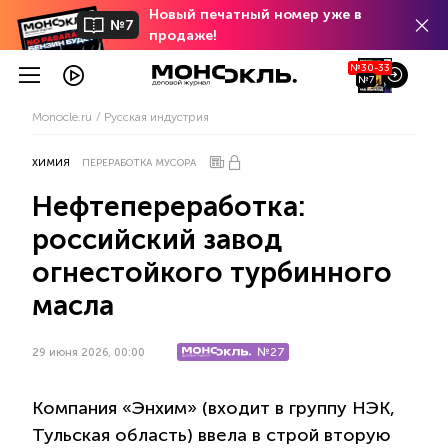
Новый печатный номер уже в
№7
продаже!
№30-33
№7
Monocle.ru
Русская индустрия
ХИМИЯ
ПЕРЕРАБОТКА МУСОРА
Нефтепереработка:
российский завод
огнестойкого турбинного
масла
№27
29 июня 2026, 00:00
Компания «Энхим» (входит в группу НЭК,
Тульская область) ввела в строй вторую