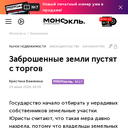
Новый печатный номер уже в
№7
продаже!
№30-33
№7
Monocle.ru
Экономика
РЫНОК НЕДВИЖИМОСТИ
ЗАКОНОДАТЕЛЬСТВО
КОНЪЮНКТУРА
Заброшенные земли пустят
с торгов
Кристина Важенина
№27
29 июня 2026, 06:00
Государство начало отбирать у нерадивых
собственников земельные участки.
Юристы считают, что такая мера давно
назрела, потому что владельцы земельных