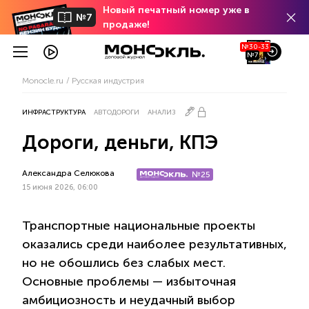
Новый печатный номер уже в
№7
продаже!
№30-33
№7
Monocle.ru
Русская индустрия
ИНФРАСТРУКТУРА
АВТОДОРОГИ
АНАЛИЗ
Дороги, деньги, КПЭ
Александра Селюкова
№25
15 июня 2026, 06:00
Транспортные национальные проекты
оказались среди наиболее результативных,
но не обошлись без слабых мест.
Основные проблемы — избыточная
амбициозность и неудачный выбор