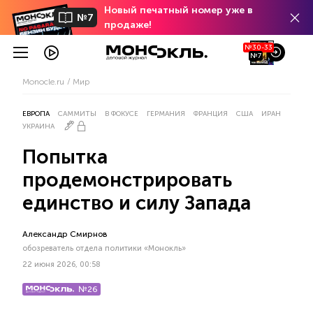
Новый печатный номер уже в
№7
продаже!
№30-33
№7
Monocle.ru
Мир
ЕВРОПА
САММИТЫ
В ФОКУСЕ
ГЕРМАНИЯ
ФРАНЦИЯ
США
ИРАН
УКРАИНА
Попытка
продемонстрировать
единство и силу Запада
Александр Смирнов
обозреватель отдела политики «Монокль»
22 июня 2026, 00:58
№26