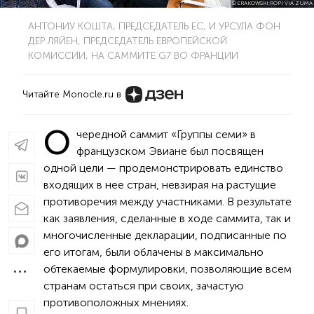
SIERAKOWSKI:ROPI VIA ZUMA
АНТОНИУ КОШТА, ПРЕДСЕДАТЕЛЬ ЕС, И УРСУЛА ФОН
ДЕР ЛЯЙЕН, ПРЕДСЕДАТЕЛЬ ЕВРОПЕЙСКОЙ
КОМИССИИ, НА САММИТЕ G7 ВО ФРАНЦИИ
Читайте Monocle.ru в
О
чередной саммит «Группы семи» в
французском Эвиане был посвящен
одной цели — продемонстрировать единство
входящих в нее стран, невзирая на растущие
противоречия между участниками. В результате
как заявления, сделанные в ходе саммита, так и
многочисленные декларации, подписанные по
его итогам, были облачены в максимально
обтекаемые формулировки, позволяющие всем
странам остаться при своих, зачастую
противоположных мнениях.