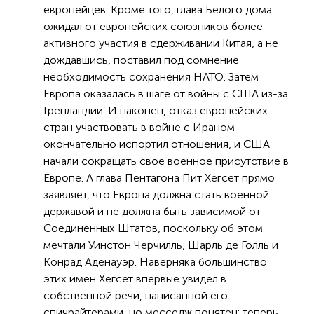
европейцев. Кроме того, глава Белого дома
ожидал от европейских союзников более
активного участия в сдерживании Китая, а не
дождавшись, поставил под сомнение
необходимость сохранения НАТО. Затем
Европа оказалась в шаге от войны с США из-за
Гренландии. И наконец, отказ европейских
стран участвовать в войне с Ираном
окончательно испортил отношения, и США
начали сокращать свое военное присутствие в
Европе. А глава Пентагона Пит Хегсет прямо
заявляет, что Европа должна стать военной
державой и не должна быть зависимой от
Соединенных Штатов, поскольку об этом
мечтали Уинстон Черчилль, Шарль де Голль и
Конрад Аденауэр. Наверняка большинство
этих имен Хегсет впервые увидел в
собственной речи, написанной его
спичрайтерами, но месседж понятен: теперь