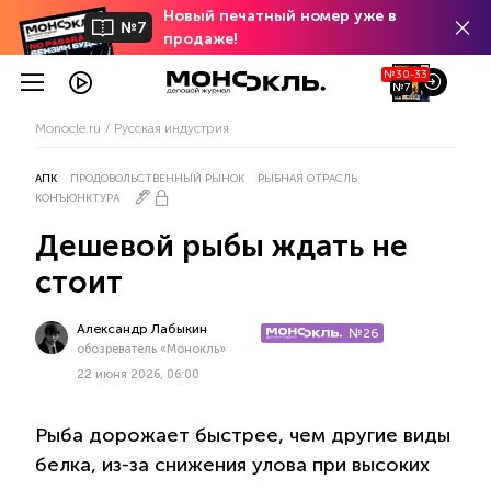
Новый печатный номер уже в
№7
продаже!
№30-33
№7
Monocle.ru
Русская индустрия
АПК
ПРОДОВОЛЬСТВЕННЫЙ РЫНОК
РЫБНАЯ ОТРАСЛЬ
КОНЪЮНКТУРА
Дешевой рыбы ждать не
стоит
Александр Лабыкин
№26
обозреватель «Монокль»
22 июня 2026, 06:00
Рыба дорожает быстрее, чем другие виды
белка, из-за снижения улова при высоких