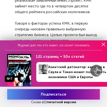
реализован заявленный инвестпроект, КМК
займет место где-то в четвертом десятке
общего рейтинга российских молочников.
Говоря о факторах успеха КМК, в первую
очередь назовем правильно выбранную
стратегию бизнеса. Целью проекта был выход
на рынок молочных продуктов
Журнал для тех кто знает, но хочет понимать
«беспрецедентного», премиального качества.
И это понятно, поскольку учредители КМК
121 страниц
50+ статей
сами контролируют производство по всей
цепочке, начиная от кормовой базы для КРС.
Азиатский детонатор: как крах в
Кстати, вскоре после запуска молкомбината
Сеуле и Токио может похоронить
«Ставропольагросоюз», в чьих хозяйствах
экономики США и Европы
№7
выращивается 10 видов сельхозкультур,
№26 (1439)
В номере
22 - 29 июня 2026
объявил о плане инвестировать в течение
нескольких лет 20 млрд рублей в мелиорацию
Подписаться
Месяц подписки
на площади 100 тыс. га.
Попробовать
бесплатно
Снова в
печатной версии